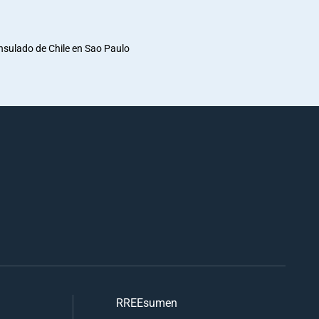
nsulado de Chile en Sao Paulo
RREEsumen