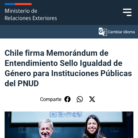
Click acá para ir directamente al contenido
Cambiar idioma
Chile firma Memorándum de
Entendimiento Sello Igualdad de
Ministerio
Género para Instituciones Públicas
Política Exterior
del PNUD
Embajadas y consulados
Comparte
Servicios ciudadanos
Subsecretaría de Relaciones Económicas
Internacionales