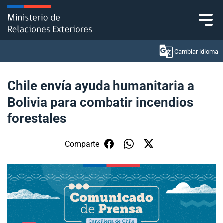
Click acá para ir directamente al contenido
Cambiar idioma
Chile envía ayuda humanitaria a
Bolivia para combatir incendios
Ministerio
forestales
Política Exterior
Comparte
Embajadas y consulados
Servicios ciudadanos
Subsecretaría de Relaciones Económicas
Internacionales