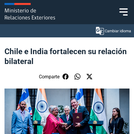
Click acá para ir directamente al contenido
Cambiar idioma
Chile e India fortalecen su relación
bilateral
Ministerio
Política Exterior
Comparte
Embajadas y consulados
Servicios ciudadanos
Subsecretaría de Relaciones Económicas
Internacionales