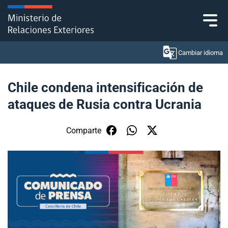
Click acá para ir directamente al contenido
Cambiar idioma
Chile condena intensificación de
ataques de Rusia contra Ucrania
Ministerio
Política Exterior
Comparte
Embajadas y consulados
Servicios ciudadanos
Subsecretaría de Relaciones Económicas
Internacionales