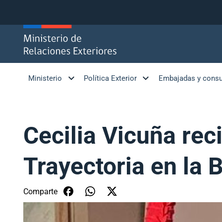
Click acá para ir directamente al contenido
Ministerio
Política Exterior
Embajadas y cons
Cecilia Vicuña rec
Trayectoria en la 
Comparte