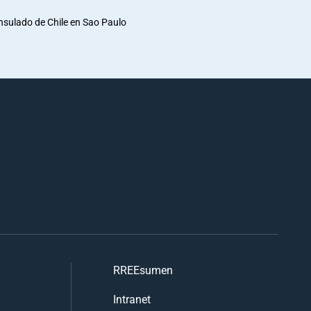
nsulado de Chile en Sao Paulo
RREEsumen
Intranet