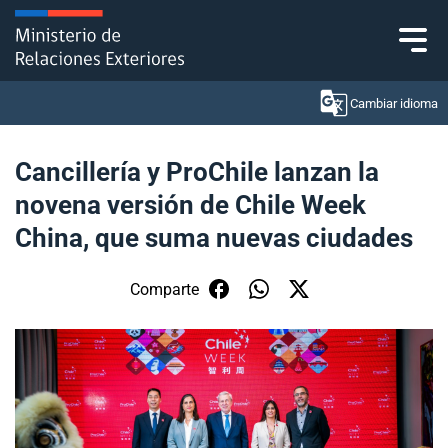
Click acá para ir directamente al contenido
Cambiar idioma
Cancillería y ProChile lanzan la
novena versión de Chile Week
Ministerio
China, que suma nuevas ciudades
Política Exterior
Comparte
Embajadas y consulados
Servicios ciudadanos
Subsecretaría de Relaciones Económicas
Internacionales