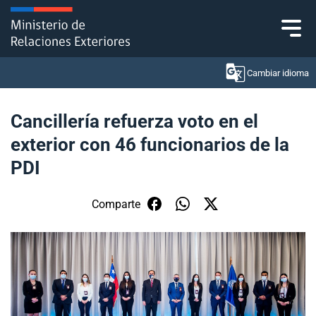
Click acá para ir directamente al contenido
Cambiar idioma
Cancillería refuerza voto en el
exterior con 46 funcionarios de la
Ministerio
PDI
Política Exterior
Comparte
Embajadas y consulados
Servicios ciudadanos
Subsecretaría de Relaciones Económicas
Internacionales