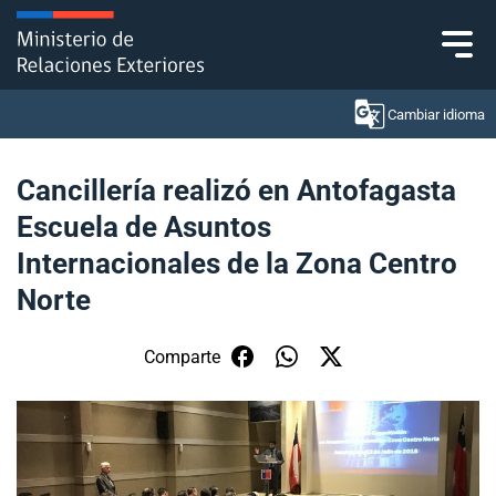
Click acá para ir directamente al contenido
Cambiar idioma
Cancillería realizó en Antofagasta
Escuela de Asuntos
Ministerio
Internacionales de la Zona Centro
Política Exterior
Norte
Embajadas y consulados
Comparte
Servicios ciudadanos
Subsecretaría de Relaciones Económicas
Internacionales