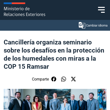
Click acá para ir directamente al contenido
Cambiar idioma
Cancillería organiza seminario
sobre los desafíos en la protección
Ministerio
de los humedales con miras a la
Política Exterior
COP 15 Ramsar
Embajadas y consulados
Comparte
Servicios ciudadanos
Subsecretaría de Relaciones Económicas
Internacionales