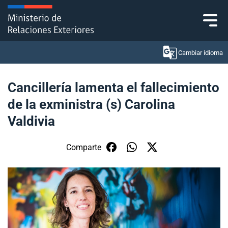
Click acá para ir directamente al contenido
Cambiar idioma
Cancillería lamenta el fallecimiento
de la exministra (s) Carolina
Ministerio
Valdivia
Política Exterior
Comparte
Embajadas y consulados
Servicios ciudadanos
Subsecretaría de Relaciones Económicas
Internacionales