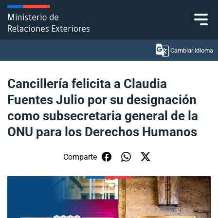
Click acá para ir directamente al contenido
Cambiar idioma
Cancillería felicita a Claudia
Fuentes Julio por su designación
Ministerio
como subsecretaria general de la
Política Exterior
ONU para los Derechos Humanos
Embajadas y consulados
Comparte
Servicios ciudadanos
Subsecretaría de Relaciones Económicas
Internacionales