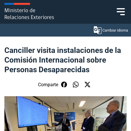
Click acá para ir directamente al contenido
Cambiar idioma
Canciller visita instalaciones de la
Comisión Internacional sobre
Ministerio
Personas Desaparecidas
Política Exterior
Comparte
Embajadas y consulados
Servicios ciudadanos
Subsecretaría de Relaciones Económicas
Internacionales