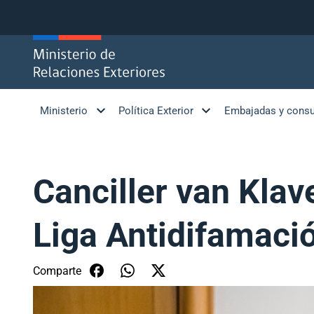
Click acá para ir directamente al contenido
Ministerio
Política Exterior
Embajadas y cons
Canciller van Klav
Liga Antidifamaci
Comparte