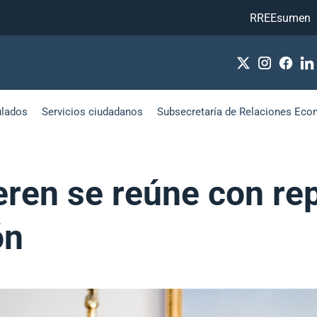
RREEsumen
ulados
Servicios ciudadanos
Subsecretaría de Relaciones Eco
eren se reúne con re
ón