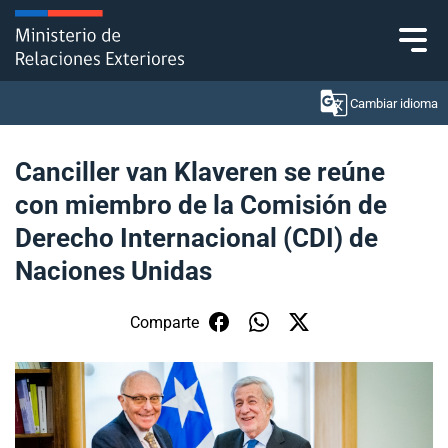
Click acá para ir directamente al contenido
Cambiar idioma
Canciller van Klaveren se reúne
con miembro de la Comisión de
Ministerio
Derecho Internacional (CDI) de
Política Exterior
Naciones Unidas
Embajadas y consulados
Comparte
Servicios ciudadanos
Subsecretaría de Relaciones Económicas
Internacionales