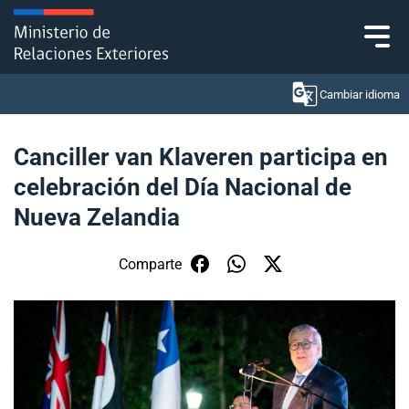
Click acá para ir directamente al contenido
Cambiar idioma
Canciller van Klaveren participa en
celebración del Día Nacional de
Ministerio
Nueva Zelandia
Política Exterior
Comparte
Embajadas y consulados
Servicios ciudadanos
Subsecretaría de Relaciones Económicas
Internacionales