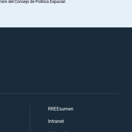
unión del Consejo de Política Espacial
RREEsumen
Intranet