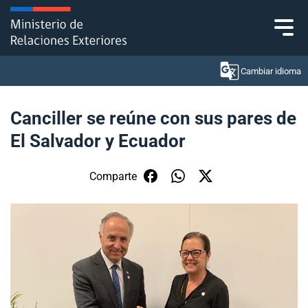
Click acá para ir directamente al contenido
Cambiar idioma
Canciller se reúne con sus pares de
El Salvador y Ecuador
Ministerio
Política Exterior
Comparte
Embajadas y consulados
Servicios ciudadanos
Subsecretaría de Relaciones Económicas
Internacionales