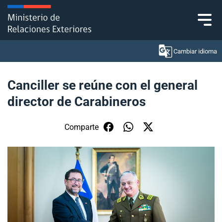
Click acá para ir directamente al contenido
Cambiar idioma
Canciller se reúne con el general
director de Carabineros
Ministerio
Política Exterior
Comparte
Embajadas y consulados
Servicios ciudadanos
Subsecretaría de Relaciones Económicas
Internacionales