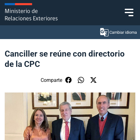
Click acá para ir directamente al contenido
Cambiar idioma
Canciller se reúne con directorio
de la CPC
Ministerio
Política Exterior
Comparte
Embajadas y consulados
Servicios ciudadanos
Subsecretaría de Relaciones Económicas
Internacionales