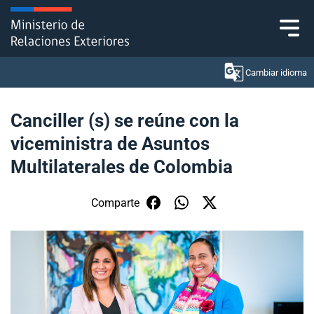
Click acá para ir directamente al contenido
Cambiar idioma
Canciller (s) se reúne con la
viceministra de Asuntos
Ministerio
Multilaterales de Colombia
Política Exterior
Comparte
Embajadas y consulados
Servicios ciudadanos
Subsecretaría de Relaciones Económicas
Internacionales