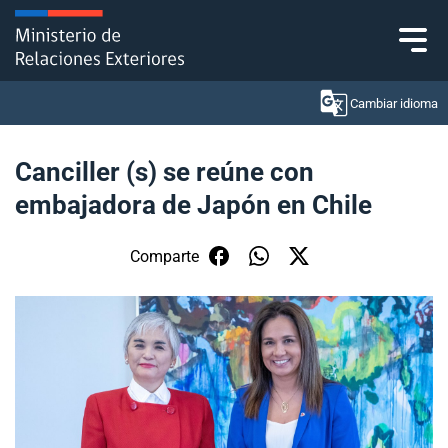
Click acá para ir directamente al contenido
Cambiar idioma
Canciller (s) se reúne con
embajadora de Japón en Chile
Ministerio
Política Exterior
Comparte
Embajadas y consulados
Servicios ciudadanos
Subsecretaría de Relaciones Económicas
Internacionales