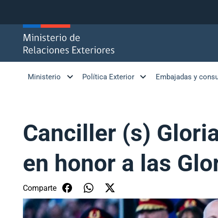
Click acá para ir directamente al contenido
Ministerio
Política Exterior
Embajadas y cons
Canciller (s) Glori
en honor a las Glor
Comparte