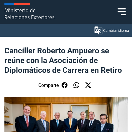
Click acá para ir directamente al contenido
Cambiar idioma
Canciller Roberto Ampuero se
reúne con la Asociación de
Ministerio
Diplomáticos de Carrera en Retiro
Política Exterior
Comparte
Embajadas y consulados
Servicios ciudadanos
Subsecretaría de Relaciones Económicas
Internacionales