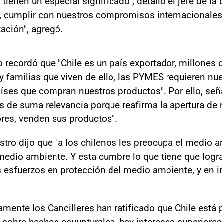
enen un especial significado", detalló el jefe de la 
e, cumplir con nuestros compromisos internacionale
zación", agregó.
o recordó que "Chile es un país exportador, millones 
y familias que viven de ello, las PYMES requieren nu
íses que compran nuestros productos". Por ello, seña
s de suma relevancia porque reafirma la apertura de
ores, venden sus productos".
stro dijo que "a los chilenos les preocupa el medio a
medio ambiente. Y esta cumbre lo que tiene que logra
esfuerzos en protección del medio ambiente, y en i
mente los Cancilleres han ratificado que Chile está p
 sobre hechos coyunturales, hay intereses superiores