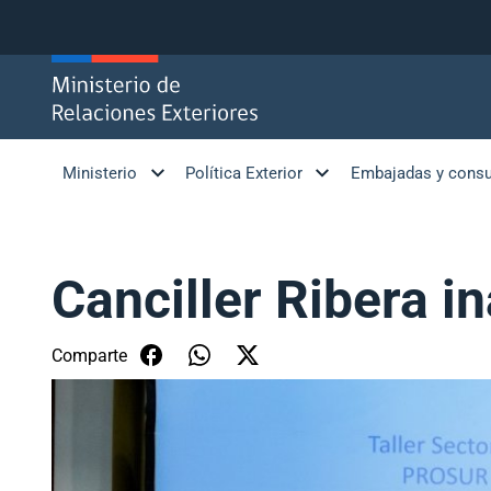
Click acá para ir directamente al contenido
Ministerio
Política Exterior
Embajadas y cons
Canciller Ribera i
Comparte