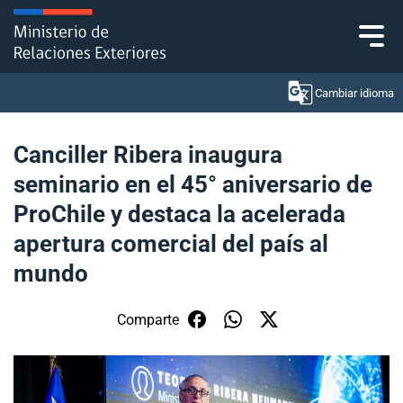
Click acá para ir directamente al contenido
Cambiar idioma
Canciller Ribera inaugura
seminario en el 45° aniversario de
Ministerio
ProChile y destaca la acelerada
Política Exterior
apertura comercial del país al
mundo
Embajadas y consulados
Servicios ciudadanos
Comparte
Subsecretaría de Relaciones Económicas
Internacionales