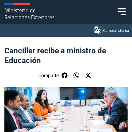
Click acá para ir directamente al contenido
Cambiar idioma
Canciller recibe a ministro de
Educación
Ministerio
Política Exterior
Comparte
Embajadas y consulados
Servicios ciudadanos
Subsecretaría de Relaciones Económicas
Internacionales