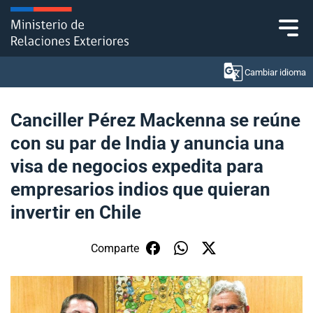
Click acá para ir directamente al contenido
Cambiar idioma
Canciller Pérez Mackenna se reúne
con su par de India y anuncia una
Ministerio
visa de negocios expedita para
Política Exterior
empresarios indios que quieran
invertir en Chile
Embajadas y consulados
Servicios ciudadanos
Comparte
Subsecretaría de Relaciones Económicas
Internacionales