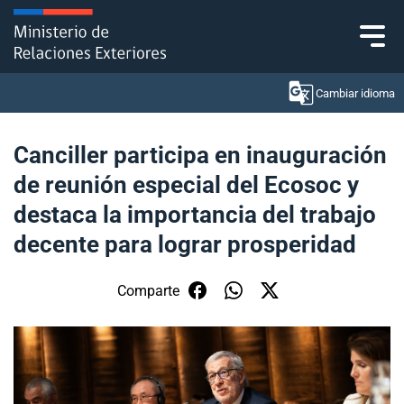
Click acá para ir directamente al contenido
Cambiar idioma
Canciller participa en inauguración
de reunión especial del Ecosoc y
Ministerio
destaca la importancia del trabajo
Política Exterior
decente para lograr prosperidad
Embajadas y consulados
Comparte
Servicios ciudadanos
Subsecretaría de Relaciones Económicas
Internacionales