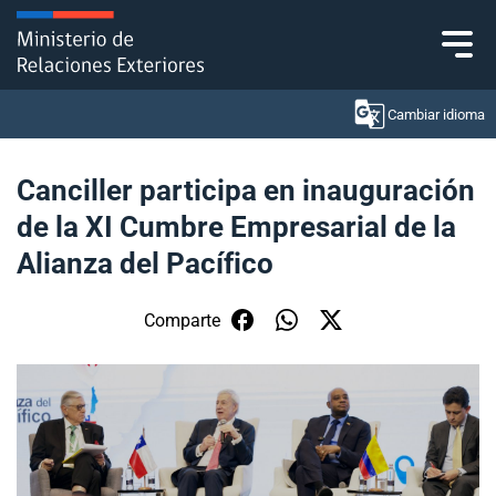
Click acá para ir directamente al contenido
Cambiar idioma
Canciller participa en inauguración
de la XI Cumbre Empresarial de la
Ministerio
Alianza del Pacífico
Política Exterior
Comparte
Embajadas y consulados
Servicios ciudadanos
Subsecretaría de Relaciones Económicas
Internacionales