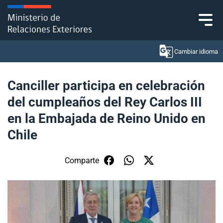
Click acá para ir directamente al contenido
Cambiar idioma
Canciller participa en celebración
del cumpleaños del Rey Carlos III
Ministerio
en la Embajada de Reino Unido en
Política Exterior
Chile
Embajadas y consulados
Comparte
Servicios ciudadanos
Subsecretaría de Relaciones Económicas
Internacionales