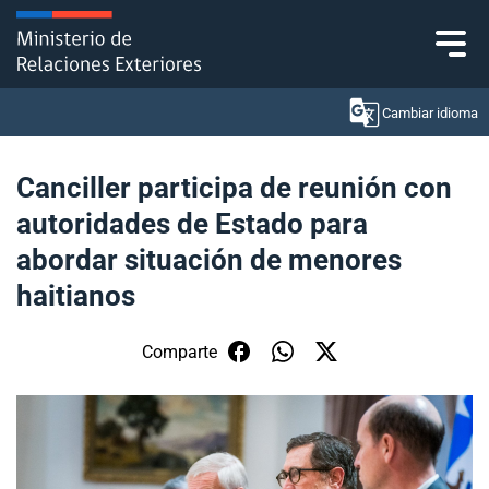
Click acá para ir directamente al contenido
Cambiar idioma
Canciller participa de reunión con
autoridades de Estado para
Ministerio
abordar situación de menores
Política Exterior
haitianos
Embajadas y consulados
Comparte
Servicios ciudadanos
Subsecretaría de Relaciones Económicas
Internacionales