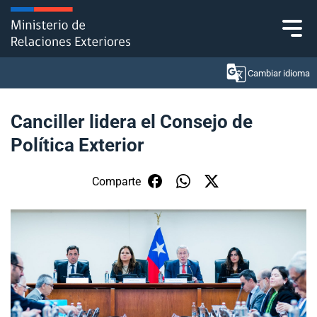
Click acá para ir directamente al contenido
Cambiar idioma
Canciller lidera el Consejo de
Política Exterior
Ministerio
Política Exterior
Comparte
Embajadas y consulados
Servicios ciudadanos
Subsecretaría de Relaciones Económicas
Internacionales