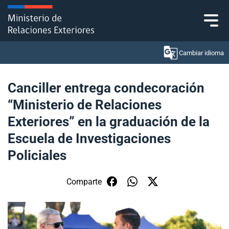
Click acá para ir directamente al contenido
Cambiar idioma
Canciller entrega condecoración
“Ministerio de Relaciones
Ministerio
Exteriores” en la graduación de la
Política Exterior
Escuela de Investigaciones
Policiales
Embajadas y consulados
Servicios ciudadanos
Comparte
Subsecretaría de Relaciones Económicas
Internacionales