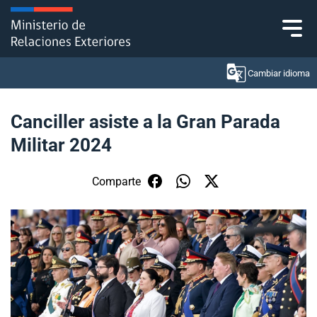
Click acá para ir directamente al contenido
Cambiar idioma
Canciller asiste a la Gran Parada
Militar 2024
Ministerio
Política Exterior
Comparte
Embajadas y consulados
Servicios ciudadanos
Subsecretaría de Relaciones Económicas
Internacionales