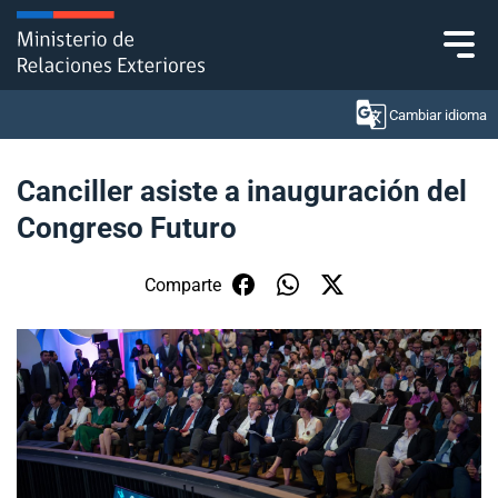
Click acá para ir directamente al contenido
Cambiar idioma
Canciller asiste a inauguración del
Congreso Futuro
Ministerio
Política Exterior
Comparte
Embajadas y consulados
Servicios ciudadanos
Subsecretaría de Relaciones Económicas
Internacionales