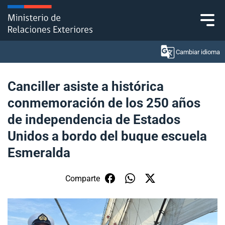
Click acá para ir directamente al contenido
Cambiar idioma
Canciller asiste a histórica
conmemoración de los 250 años
Ministerio
de independencia de Estados
Política Exterior
Unidos a bordo del buque escuela
Esmeralda
Embajadas y consulados
Servicios ciudadanos
Comparte
Subsecretaría de Relaciones Económicas
Internacionales