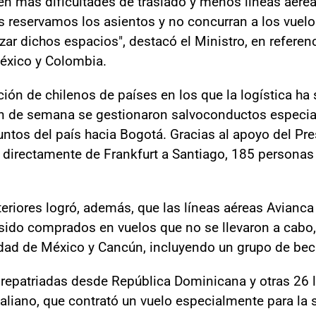
en más dificultades de traslado y menos líneas aére
es reservamos los asientos y no concurran a los vuelo
zar dichos espacios", destacó el Ministro, en referen
éxico y Colombia.
iación de chilenos de países en los que la logística h
n de semana se gestionaron salvoconductos especia
ntos del país hacia Bogotá. Gracias al apoyo del Pre
 directamente de Frankfurt a Santiago, 185 personas 
teriores logró, además, que las líneas aéreas Avian
sido comprados en vuelos que no se llevaron a cabo
dad de México y Cancún, incluyendo un grupo de bec
 repatriadas desde República Dominicana y otras 26 l
taliano, que contrató un vuelo especialmente para la 