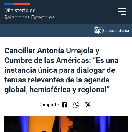
Click acá para ir directamente al contenido
Cambiar idioma
Canciller Antonia Urrejola y
Cumbre de las Américas: “Es una
Ministerio
instancia única para dialogar de
Política Exterior
temas relevantes de la agenda
global, hemisférica y regional”
Embajadas y consulados
Servicios ciudadanos
Comparte
Subsecretaría de Relaciones Económicas
Internacionales