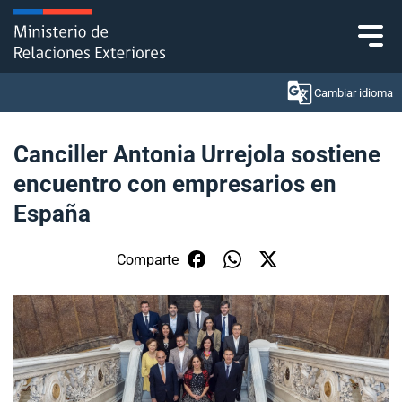
Click acá para ir directamente al contenido
Cambiar idioma
Canciller Antonia Urrejola sostiene
encuentro con empresarios en
Ministerio
España
Política Exterior
Comparte
Embajadas y consulados
Servicios ciudadanos
Subsecretaría de Relaciones Económicas
Internacionales