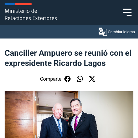
Click acá para ir directamente al contenido
Cambiar idioma
Canciller Ampuero se reunió con el
expresidente Ricardo Lagos
Ministerio
Política Exterior
Comparte
Embajadas y consulados
Servicios ciudadanos
Subsecretaría de Relaciones Económicas
Internacionales