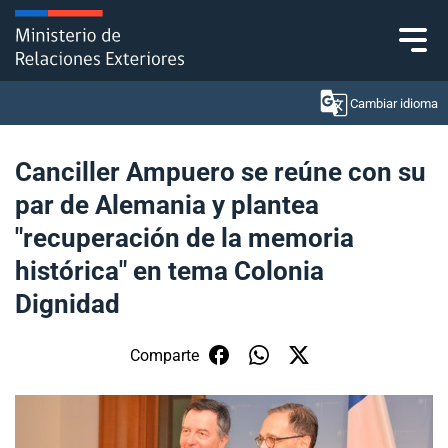
Click acá para ir directamente al contenido
Cambiar idioma
Canciller Ampuero se reúne con su
par de Alemania y plantea
Ministerio
"recuperación de la memoria
Política Exterior
histórica" en tema Colonia
Dignidad
Embajadas y consulados
Servicios ciudadanos
Comparte
Subsecretaría de Relaciones Económicas
Internacionales