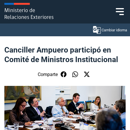
Click acá para ir directamente al contenido
Cambiar idioma
Canciller Ampuero participó en
Comité de Ministros Institucional
Ministerio
Política Exterior
Comparte
Embajadas y consulados
Servicios ciudadanos
Subsecretaría de Relaciones Económicas
Internacionales