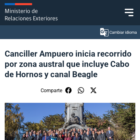
Click acá para ir directamente al contenido
Cambiar idioma
Canciller Ampuero inicia recorrido
por zona austral que incluye Cabo
Ministerio
de Hornos y canal Beagle
Política Exterior
Comparte
Embajadas y consulados
Servicios ciudadanos
Subsecretaría de Relaciones Económicas
Internacionales