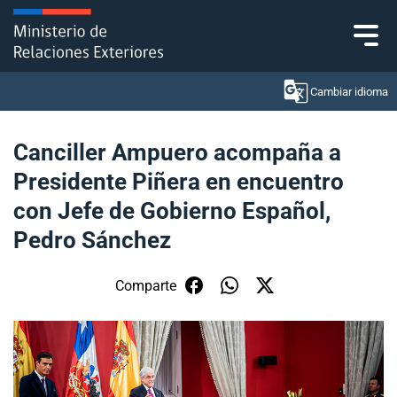
Click acá para ir directamente al contenido
Cambiar idioma
Canciller Ampuero acompaña a
Presidente Piñera en encuentro
Ministerio
con Jefe de Gobierno Español,
Política Exterior
Pedro Sánchez
Embajadas y consulados
Comparte
Servicios ciudadanos
Subsecretaría de Relaciones Económicas
Internacionales