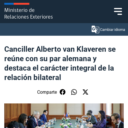
Click acá para ir directamente al contenido
Cambiar idioma
Canciller Alberto van Klaveren se
reúne con su par alemana y
Ministerio
destaca el carácter integral de la
Política Exterior
relación bilateral
Embajadas y consulados
Comparte
Servicios ciudadanos
Subsecretaría de Relaciones Económicas
Internacionales