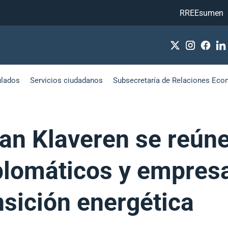
RREEsumen
ulados
Servicios ciudadanos
Subsecretaría de Relaciones Eco
van Klaveren se reún
plomáticos y empresa
nsición energética