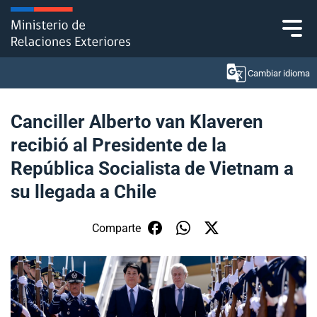
Click acá para ir directamente al contenido
Cambiar idioma
Canciller Alberto van Klaveren
recibió al Presidente de la
Ministerio
República Socialista de Vietnam a
Política Exterior
su llegada a Chile
Embajadas y consulados
Comparte
Servicios ciudadanos
Subsecretaría de Relaciones Económicas
Internacionales