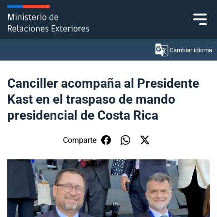
Click acá para ir directamente al contenido
Cambiar idioma
Canciller acompaña al Presidente
Kast en el traspaso de mando
Ministerio
presidencial de Costa Rica
Política Exterior
Comparte
Embajadas y consulados
Servicios ciudadanos
Subsecretaría de Relaciones Económicas
Internacionales